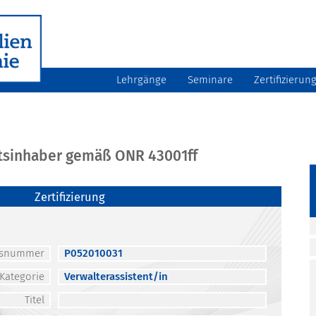
Lehrgänge
Seminare
Zertifizierun
atsinhaber gemäß ONR 43001ff
Zertifizierung
atsnummer
P052010031
Kategorie
Verwalterassistent/in
Titel