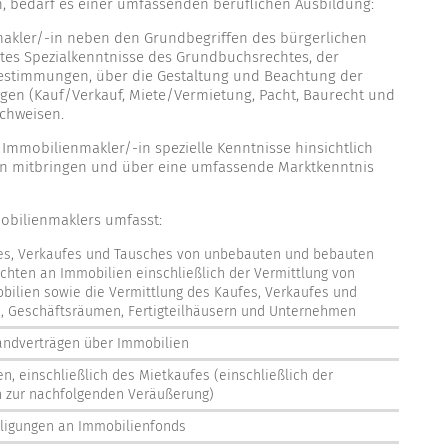
n, bedarf es einer umfassenden beruflichen Ausbildung:
akler/-in neben den Grundbegriffen des bürgerlichen
tes Spezialkenntnisse des Grundbuchsrechtes, der
timmungen, über die Gestaltung und Beachtung der
en (Kauf/Verkauf, Miete/Vermietung, Pacht, Baurecht und
chweisen.
Immobilienmakler/-in spezielle Kenntnisse hinsichtlich
n mitbringen und über eine umfassende Marktkenntnis
mobilienmaklers umfasst:
fes, Verkaufes und Tausches von unbebauten und bebauten
hten an Immobilien einschließlich der Vermittlung von
ilien sowie die Vermittlung des Kaufes, Verkaufes und
 Geschäftsräumen, Fertigteilhäusern und Unternehmen
andverträgen über Immobilien
n, einschließlich des Mietkaufes (einschließlich der
n zur nachfolgenden Veräußerung)
iligungen an Immobilienfonds