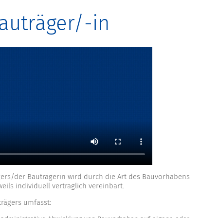
auträger/-in
gers/der Bauträgerin wird durch die Art des Bauvorhabens
ils individuell vertraglich vereinbart.
trägers umfasst: