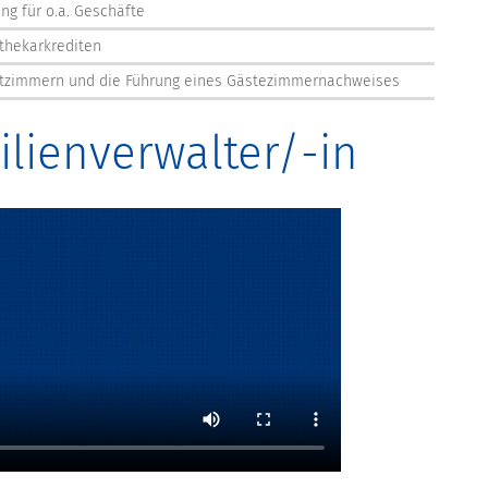
ng für o.a. Geschäfte
thekarkrediten
vatzimmern und die Führung eines Gästezimmernachweises
lienverwalter/-in