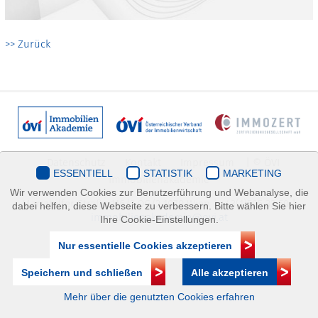
>> Zurück
Datenschutz
Kontakt
Impressum
| © ÖVI
ESSENTIELL
STATISTIK
MARKETING
Immobilienakademie
Wir verwenden Cookies zur Benutzerführung und Webanalyse, die
Mariahilfer Straße 116/2.OG/2 1070 Wien | +43(1)505 32 50 |
dabei helfen, diese Webseite zu verbessern. Bitte wählen Sie hier
immobilienakademie@ovi.at
Ihre Cookie-Einstellungen.
Nur essentielle Cookies akzeptieren
Speichern und schließen
Alle akzeptieren
Mehr über die genutzten Cookies erfahren