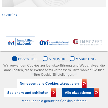
>> Zurück
Datenschutz
Kontakt
Impressum
| © ÖVI
ESSENTIELL
STATISTIK
MARKETING
Immobilienakademie
Wir verwenden Cookies zur Benutzerführung und Webanalyse, die
Mariahilfer Straße 116/2.OG/2 1070 Wien | +43(1)505 32 50 |
dabei helfen, diese Webseite zu verbessern. Bitte wählen Sie hier
immobilienakademie@ovi.at
Ihre Cookie-Einstellungen.
Nur essentielle Cookies akzeptieren
Speichern und schließen
Alle akzeptieren
Mehr über die genutzten Cookies erfahren