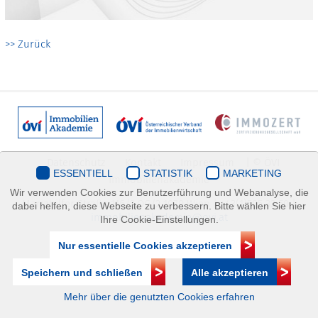
>> Zurück
Datenschutz
Kontakt
Impressum
| © ÖVI
ESSENTIELL
STATISTIK
MARKETING
Immobilienakademie
Wir verwenden Cookies zur Benutzerführung und Webanalyse, die
Mariahilfer Straße 116/2.OG/2 1070 Wien | +43(1)505 32 50 |
dabei helfen, diese Webseite zu verbessern. Bitte wählen Sie hier
immobilienakademie@ovi.at
Ihre Cookie-Einstellungen.
Nur essentielle Cookies akzeptieren
Speichern und schließen
Alle akzeptieren
Mehr über die genutzten Cookies erfahren