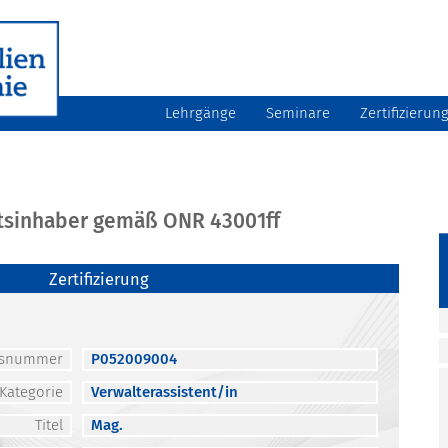
Lehrgänge
Seminare
Zertifizierun
atsinhaber gemäß ONR 43001ff
Zertifizierung
atsnummer
P052009004
Kategorie
Verwalterassistent/in
Titel
Mag.