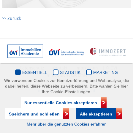
>> Zurück
Datenschutz
Kontakt
Impressum
| © ÖVI
ESSENTIELL
STATISTIK
MARKETING
Immobilienakademie
Wir verwenden Cookies zur Benutzerführung und Webanalyse, die
Mariahilfer Straße 116/2.OG/2 1070 Wien | +43(1)505 32 50 |
dabei helfen, diese Webseite zu verbessern. Bitte wählen Sie hier
immobilienakademie@ovi.at
Ihre Cookie-Einstellungen.
Nur essentielle Cookies akzeptieren
Speichern und schließen
Alle akzeptieren
Mehr über die genutzten Cookies erfahren