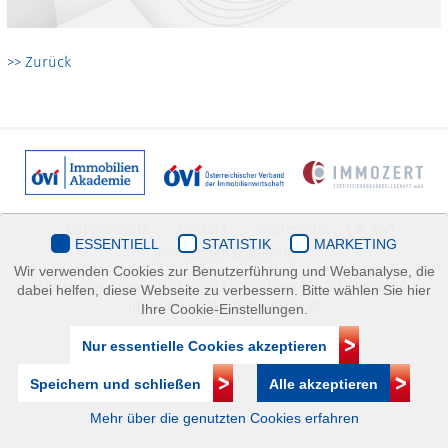
>> Zurück
Datenschutz
Kontakt
Impressum
| © ÖVI
ESSENTIELL
STATISTIK
MARKETING
Immobilienakademie
Wir verwenden Cookies zur Benutzerführung und Webanalyse, die
Mariahilfer Straße 116/2.OG/2 1070 Wien | +43(1)505 32 50 |
dabei helfen, diese Webseite zu verbessern. Bitte wählen Sie hier
immobilienakademie@ovi.at
Ihre Cookie-Einstellungen.
Nur essentielle Cookies akzeptieren
Speichern und schließen
Alle akzeptieren
Mehr über die genutzten Cookies erfahren