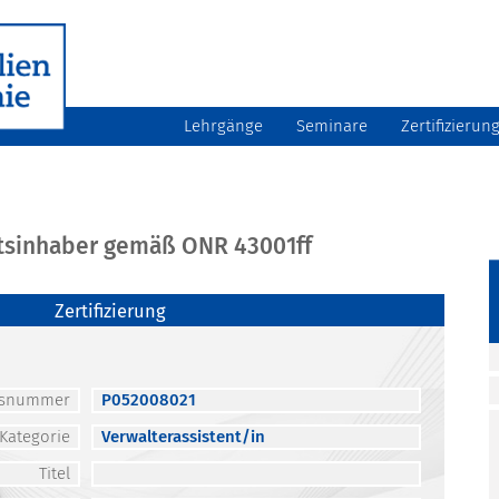
Lehrgänge
Seminare
Zertifizierun
atsinhaber gemäß ONR 43001ff
Zertifizierung
atsnummer
P052008021
Kategorie
Verwalterassistent/in
Titel