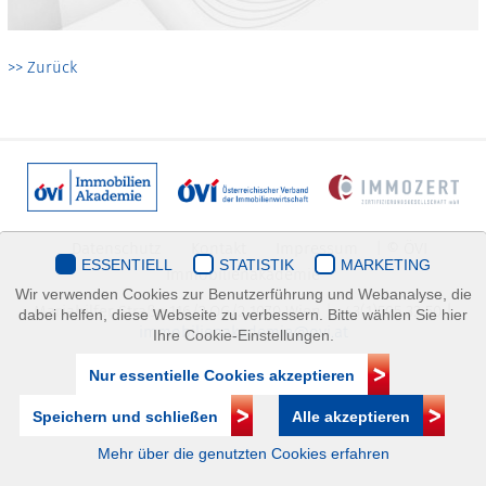
>> Zurück
Datenschutz
Kontakt
Impressum
| © ÖVI
ESSENTIELL
STATISTIK
MARKETING
Immobilienakademie
Wir verwenden Cookies zur Benutzerführung und Webanalyse, die
Mariahilfer Straße 116/2.OG/2 1070 Wien | +43(1)505 32 50 |
dabei helfen, diese Webseite zu verbessern. Bitte wählen Sie hier
immobilienakademie@ovi.at
Ihre Cookie-Einstellungen.
Nur essentielle Cookies akzeptieren
Speichern und schließen
Alle akzeptieren
Mehr über die genutzten Cookies erfahren