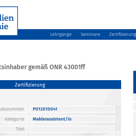
Lehrgänge
Seminare
Zertifizierun
atsinhaber gemäß ONR 43001ff
Zertifizierung
fikatsnummer
P012010041
Kategorie
Maklerassistent/in
Titel