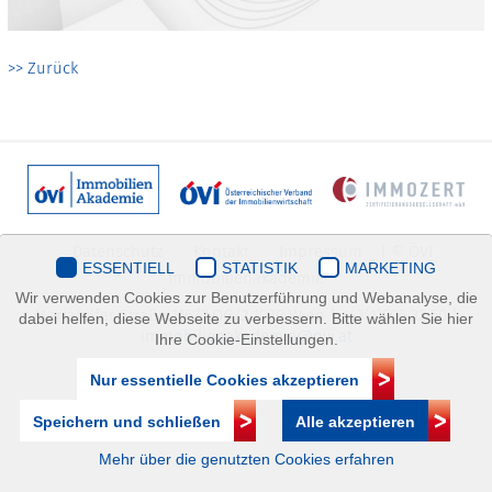
>> Zurück
Datenschutz
Kontakt
Impressum
| © ÖVI
ESSENTIELL
STATISTIK
MARKETING
Immobilienakademie
Wir verwenden Cookies zur Benutzerführung und Webanalyse, die
Mariahilfer Straße 116/2.OG/2 1070 Wien | +43(1)505 32 50 |
dabei helfen, diese Webseite zu verbessern. Bitte wählen Sie hier
immobilienakademie@ovi.at
Ihre Cookie-Einstellungen.
Nur essentielle Cookies akzeptieren
Speichern und schließen
Alle akzeptieren
Mehr über die genutzten Cookies erfahren