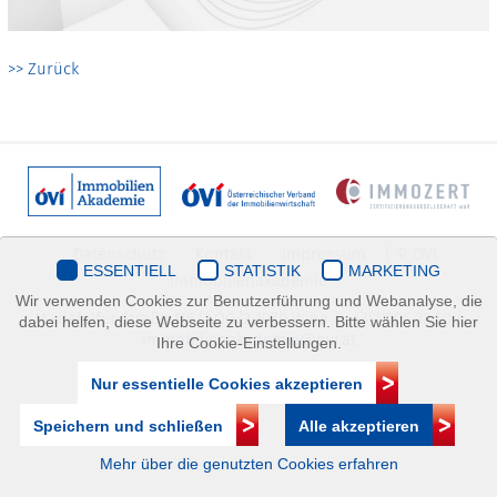
>> Zurück
Datenschutz
Kontakt
Impressum
| © ÖVI
ESSENTIELL
STATISTIK
MARKETING
Immobilienakademie
Wir verwenden Cookies zur Benutzerführung und Webanalyse, die
Mariahilfer Straße 116/2.OG/2 1070 Wien | +43(1)505 32 50 |
dabei helfen, diese Webseite zu verbessern. Bitte wählen Sie hier
immobilienakademie@ovi.at
Ihre Cookie-Einstellungen.
Nur essentielle Cookies akzeptieren
Speichern und schließen
Alle akzeptieren
Mehr über die genutzten Cookies erfahren