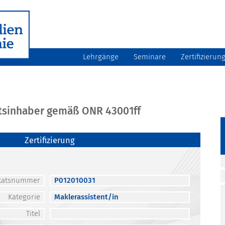
Lehrgänge
Seminare
Zertifizierun
atsinhaber gemäß ONR 43001ff
Zertifizierung
fikatsnummer
P012010031
Kategorie
Maklerassistent/in
Titel