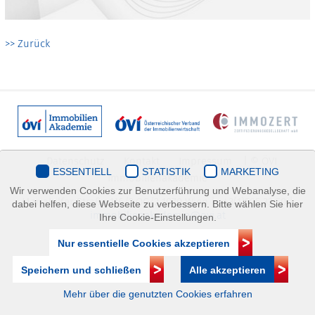
>> Zurück
Datenschutz
Kontakt
Impressum
| © ÖVI
ESSENTIELL
STATISTIK
MARKETING
Immobilienakademie
Wir verwenden Cookies zur Benutzerführung und Webanalyse, die
Mariahilfer Straße 116/2.OG/2 1070 Wien | +43(1)505 32 50 |
dabei helfen, diese Webseite zu verbessern. Bitte wählen Sie hier
immobilienakademie@ovi.at
Ihre Cookie-Einstellungen.
Nur essentielle Cookies akzeptieren
Speichern und schließen
Alle akzeptieren
Mehr über die genutzten Cookies erfahren