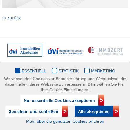
>> Zurück
Datenschutz
Kontakt
Impressum
| © ÖVI
ESSENTIELL
STATISTIK
MARKETING
Immobilienakademie
Wir verwenden Cookies zur Benutzerführung und Webanalyse, die
Mariahilfer Straße 116/2.OG/2 1070 Wien | +43(1)505 32 50 |
dabei helfen, diese Webseite zu verbessern. Bitte wählen Sie hier
immobilienakademie@ovi.at
Ihre Cookie-Einstellungen.
Nur essentielle Cookies akzeptieren
Speichern und schließen
Alle akzeptieren
Mehr über die genutzten Cookies erfahren