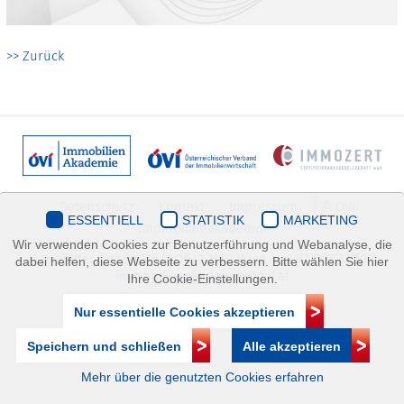
>> Zurück
Datenschutz
Kontakt
Impressum
| © ÖVI
ESSENTIELL
STATISTIK
MARKETING
Immobilienakademie
Wir verwenden Cookies zur Benutzerführung und Webanalyse, die
Mariahilfer Straße 116/2.OG/2 1070 Wien | +43(1)505 32 50 |
dabei helfen, diese Webseite zu verbessern. Bitte wählen Sie hier
immobilienakademie@ovi.at
Ihre Cookie-Einstellungen.
Nur essentielle Cookies akzeptieren
Speichern und schließen
Alle akzeptieren
Mehr über die genutzten Cookies erfahren