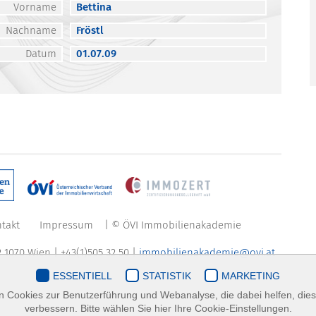
Vorname
Bettina
Nachname
Fröstl
Datum
01.07.09
takt
Impressum
| © ÖVI Immobilienakademie
 1070 Wien | +43(1)505 32 50 |
immobilienakademie@ovi.at
ESSENTIELL
STATISTIK
MARKETING
 Cookies zur Benutzerführung und Webanalyse, die dabei helfen, die
verbessern. Bitte wählen Sie hier Ihre Cookie-Einstellungen.