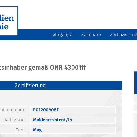
Lehrgänge
Seminare
Zertifizierun
atsinhaber gemäß ONR 43001ff
Zertifizierung
fikatsnummer
P012009087
Kategorie
Maklerassistent/in
Titel
Mag.