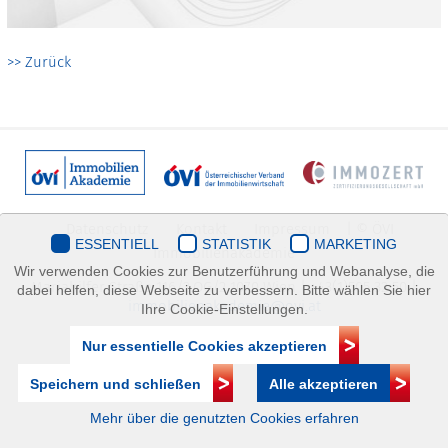
>> Zurück
Datenschutz
Kontakt
Impressum
| © ÖVI
ESSENTIELL
STATISTIK
MARKETING
Immobilienakademie
Wir verwenden Cookies zur Benutzerführung und Webanalyse, die
Mariahilfer Straße 116/2.OG/2 1070 Wien | +43(1)505 32 50 |
dabei helfen, diese Webseite zu verbessern. Bitte wählen Sie hier
immobilienakademie@ovi.at
Ihre Cookie-Einstellungen.
Nur essentielle Cookies akzeptieren
Speichern und schließen
Alle akzeptieren
Mehr über die genutzten Cookies erfahren