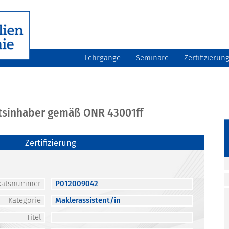
Lehrgänge
Seminare
Zertifizierun
atsinhaber gemäß ONR 43001ff
Zertifizierung
fikatsnummer
P012009042
Kategorie
Maklerassistent/in
Titel