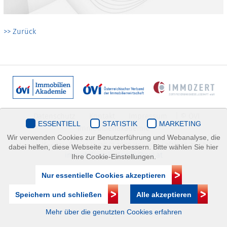
>> Zurück
Datenschutz
Kontakt
Impressum
| © ÖVI
ESSENTIELL
STATISTIK
MARKETING
Immobilienakademie
Wir verwenden Cookies zur Benutzerführung und Webanalyse, die
Mariahilfer Straße 116/2.OG/2 1070 Wien | +43(1)505 32 50 |
dabei helfen, diese Webseite zu verbessern. Bitte wählen Sie hier
immobilienakademie@ovi.at
Ihre Cookie-Einstellungen.
Nur essentielle Cookies akzeptieren
Speichern und schließen
Alle akzeptieren
Mehr über die genutzten Cookies erfahren