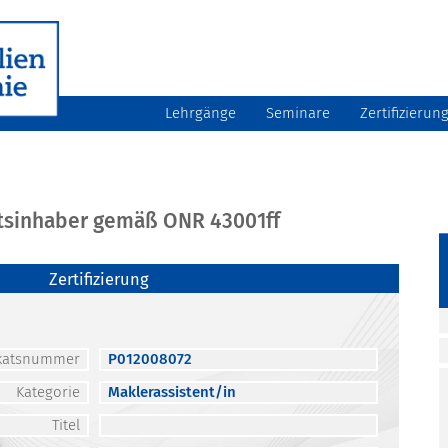
Lehrgänge
Seminare
Zertifizierun
atsinhaber gemäß ONR 43001ff
Zertifizierung
fikatsnummer
P012008072
Kategorie
Maklerassistent/in
Titel