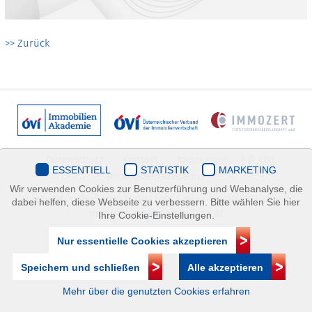
>> Zurück
Datenschutz
Kontakt
Impressum
| © ÖVI
ESSENTIELL
STATISTIK
MARKETING
Immobilienakademie
Wir verwenden Cookies zur Benutzerführung und Webanalyse, die
Mariahilfer Straße 116/2.OG/2 1070 Wien | +43(1)505 32 50 |
dabei helfen, diese Webseite zu verbessern. Bitte wählen Sie hier
immobilienakademie@ovi.at
Ihre Cookie-Einstellungen.
Nur essentielle Cookies akzeptieren
Speichern und schließen
Alle akzeptieren
Mehr über die genutzten Cookies erfahren