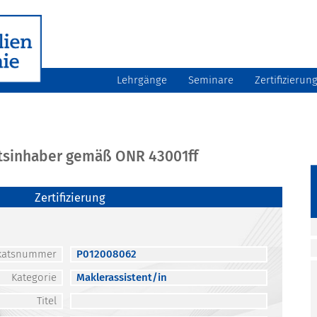
Lehrgänge
Seminare
Zertifizierun
atsinhaber gemäß ONR 43001ff
Zertifizierung
fikatsnummer
P012008062
Kategorie
Maklerassistent/in
Titel