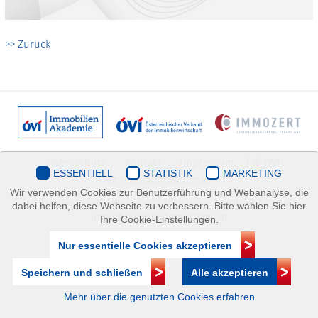
>> Zurück
Datenschutz
Kontakt
Impressum
| © ÖVI
ESSENTIELL
STATISTIK
MARKETING
Immobilienakademie
Wir verwenden Cookies zur Benutzerführung und Webanalyse, die
Mariahilfer Straße 116/2.OG/2 1070 Wien | +43(1)505 32 50 |
dabei helfen, diese Webseite zu verbessern. Bitte wählen Sie hier
immobilienakademie@ovi.at
Ihre Cookie-Einstellungen.
Nur essentielle Cookies akzeptieren
Speichern und schließen
Alle akzeptieren
Mehr über die genutzten Cookies erfahren