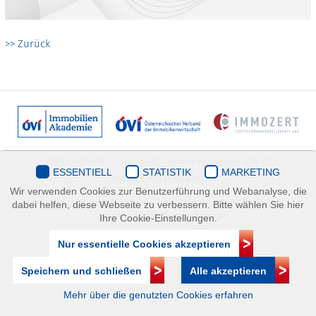
>> Zurück
Datenschutz
Kontakt
Impressum
| © ÖVI
ESSENTIELL
STATISTIK
MARKETING
Immobilienakademie
Wir verwenden Cookies zur Benutzerführung und Webanalyse, die
Mariahilfer Straße 116/2.OG/2 1070 Wien | +43(1)505 32 50 |
dabei helfen, diese Webseite zu verbessern. Bitte wählen Sie hier
immobilienakademie@ovi.at
Ihre Cookie-Einstellungen.
Nur essentielle Cookies akzeptieren
Speichern und schließen
Alle akzeptieren
Mehr über die genutzten Cookies erfahren