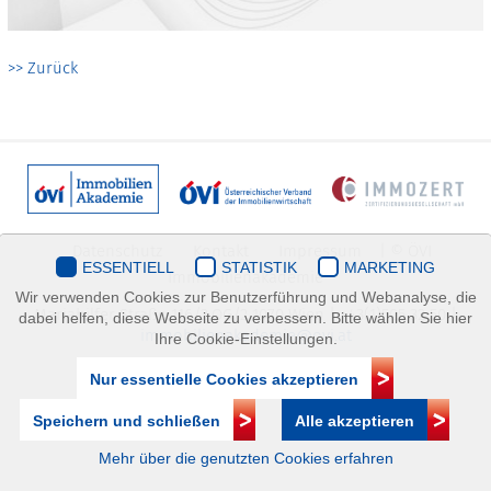
>> Zurück
Datenschutz
Kontakt
Impressum
| © ÖVI
ESSENTIELL
STATISTIK
MARKETING
Immobilienakademie
Wir verwenden Cookies zur Benutzerführung und Webanalyse, die
Mariahilfer Straße 116/2.OG/2 1070 Wien | +43(1)505 32 50 |
dabei helfen, diese Webseite zu verbessern. Bitte wählen Sie hier
immobilienakademie@ovi.at
Ihre Cookie-Einstellungen.
Nur essentielle Cookies akzeptieren
Speichern und schließen
Alle akzeptieren
Mehr über die genutzten Cookies erfahren