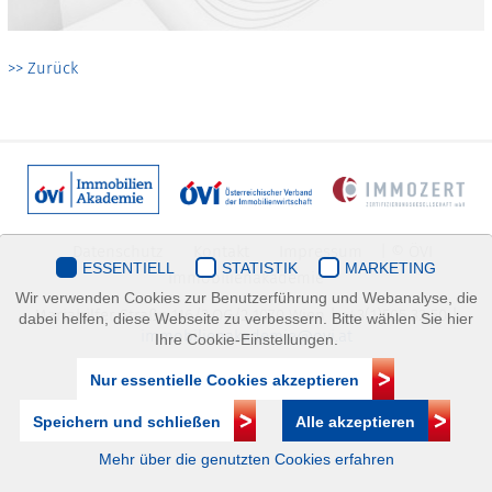
>> Zurück
Datenschutz
Kontakt
Impressum
| © ÖVI
ESSENTIELL
STATISTIK
MARKETING
Immobilienakademie
Wir verwenden Cookies zur Benutzerführung und Webanalyse, die
Mariahilfer Straße 116/2.OG/2 1070 Wien | +43(1)505 32 50 |
dabei helfen, diese Webseite zu verbessern. Bitte wählen Sie hier
immobilienakademie@ovi.at
Ihre Cookie-Einstellungen.
Nur essentielle Cookies akzeptieren
Speichern und schließen
Alle akzeptieren
Mehr über die genutzten Cookies erfahren