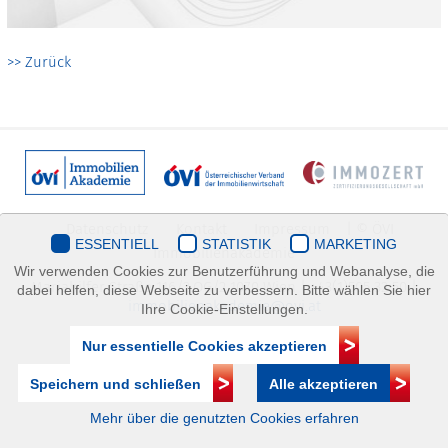
>> Zurück
Datenschutz
Kontakt
Impressum
| © ÖVI
ESSENTIELL
STATISTIK
MARKETING
Immobilienakademie
Wir verwenden Cookies zur Benutzerführung und Webanalyse, die
Mariahilfer Straße 116/2.OG/2 1070 Wien | +43(1)505 32 50 |
dabei helfen, diese Webseite zu verbessern. Bitte wählen Sie hier
immobilienakademie@ovi.at
Ihre Cookie-Einstellungen.
Nur essentielle Cookies akzeptieren
Speichern und schließen
Alle akzeptieren
Mehr über die genutzten Cookies erfahren