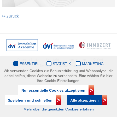
>> Zurück
Datenschutz
Kontakt
Impressum
| © ÖVI
ESSENTIELL
STATISTIK
MARKETING
Immobilienakademie
Wir verwenden Cookies zur Benutzerführung und Webanalyse, die
Mariahilfer Straße 116/2.OG/2 1070 Wien | +43(1)505 32 50 |
dabei helfen, diese Webseite zu verbessern. Bitte wählen Sie hier
immobilienakademie@ovi.at
Ihre Cookie-Einstellungen.
Nur essentielle Cookies akzeptieren
Speichern und schließen
Alle akzeptieren
Mehr über die genutzten Cookies erfahren