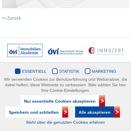
>> Zurück
Datenschutz
Kontakt
Impressum
| © ÖVI
ESSENTIELL
STATISTIK
MARKETING
Immobilienakademie
Wir verwenden Cookies zur Benutzerführung und Webanalyse, die
Mariahilfer Straße 116/2.OG/2 1070 Wien | +43(1)505 32 50 |
dabei helfen, diese Webseite zu verbessern. Bitte wählen Sie hier
immobilienakademie@ovi.at
Ihre Cookie-Einstellungen.
Nur essentielle Cookies akzeptieren
Speichern und schließen
Alle akzeptieren
Mehr über die genutzten Cookies erfahren