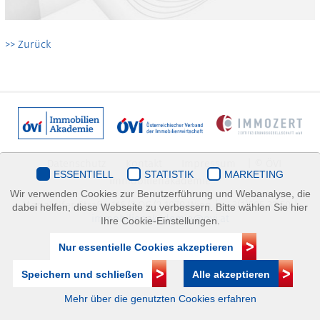
>> Zurück
Datenschutz
Kontakt
Impressum
| © ÖVI
ESSENTIELL
STATISTIK
MARKETING
Immobilienakademie
Wir verwenden Cookies zur Benutzerführung und Webanalyse, die
Mariahilfer Straße 116/2.OG/2 1070 Wien | +43(1)505 32 50 |
dabei helfen, diese Webseite zu verbessern. Bitte wählen Sie hier
immobilienakademie@ovi.at
Ihre Cookie-Einstellungen.
Nur essentielle Cookies akzeptieren
Speichern und schließen
Alle akzeptieren
Mehr über die genutzten Cookies erfahren