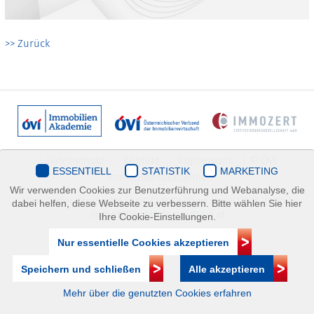
>> Zurück
Datenschutz
Kontakt
Impressum
| © ÖVI
ESSENTIELL
STATISTIK
MARKETING
Immobilienakademie
Wir verwenden Cookies zur Benutzerführung und Webanalyse, die
Mariahilfer Straße 116/2.OG/2 1070 Wien | +43(1)505 32 50 |
dabei helfen, diese Webseite zu verbessern. Bitte wählen Sie hier
immobilienakademie@ovi.at
Ihre Cookie-Einstellungen.
Nur essentielle Cookies akzeptieren
Speichern und schließen
Alle akzeptieren
Mehr über die genutzten Cookies erfahren