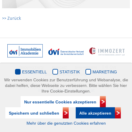
>> Zurück
Datenschutz
Kontakt
Impressum
| © ÖVI
ESSENTIELL
STATISTIK
MARKETING
Immobilienakademie
Wir verwenden Cookies zur Benutzerführung und Webanalyse, die
Mariahilfer Straße 116/2.OG/2 1070 Wien | +43(1)505 32 50 |
dabei helfen, diese Webseite zu verbessern. Bitte wählen Sie hier
immobilienakademie@ovi.at
Ihre Cookie-Einstellungen.
Nur essentielle Cookies akzeptieren
Speichern und schließen
Alle akzeptieren
Mehr über die genutzten Cookies erfahren