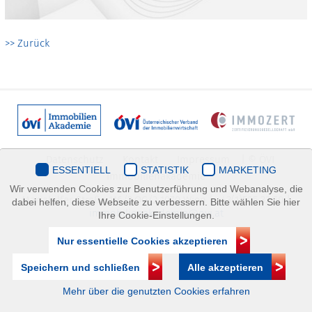
>> Zurück
Datenschutz
Kontakt
Impressum
| © ÖVI
ESSENTIELL
STATISTIK
MARKETING
Immobilienakademie
Wir verwenden Cookies zur Benutzerführung und Webanalyse, die
Mariahilfer Straße 116/2.OG/2 1070 Wien | +43(1)505 32 50 |
dabei helfen, diese Webseite zu verbessern. Bitte wählen Sie hier
immobilienakademie@ovi.at
Ihre Cookie-Einstellungen.
Nur essentielle Cookies akzeptieren
Speichern und schließen
Alle akzeptieren
Mehr über die genutzten Cookies erfahren