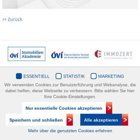
>> Zurück
Datenschutz
Kontakt
Impressum
| © ÖVI
ESSENTIELL
STATISTIK
MARKETING
Immobilienakademie
Wir verwenden Cookies zur Benutzerführung und Webanalyse, die
Mariahilfer Straße 116/2.OG/2 1070 Wien | +43(1)505 32 50 |
dabei helfen, diese Webseite zu verbessern. Bitte wählen Sie hier
immobilienakademie@ovi.at
Ihre Cookie-Einstellungen.
Nur essentielle Cookies akzeptieren
Speichern und schließen
Alle akzeptieren
Mehr über die genutzten Cookies erfahren