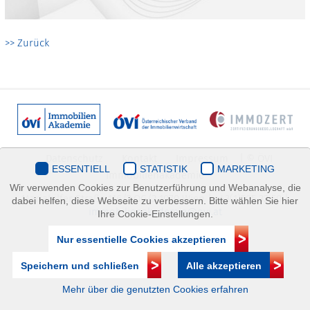
>> Zurück
Datenschutz
Kontakt
Impressum
| © ÖVI
ESSENTIELL
STATISTIK
MARKETING
Immobilienakademie
Wir verwenden Cookies zur Benutzerführung und Webanalyse, die
Mariahilfer Straße 116/2.OG/2 1070 Wien | +43(1)505 32 50 |
dabei helfen, diese Webseite zu verbessern. Bitte wählen Sie hier
immobilienakademie@ovi.at
Ihre Cookie-Einstellungen.
Nur essentielle Cookies akzeptieren
Speichern und schließen
Alle akzeptieren
Mehr über die genutzten Cookies erfahren