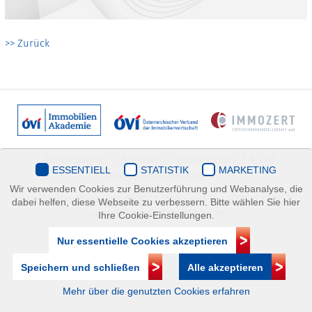
>> Zurück
Datenschutz
Kontakt
Impressum
| © ÖVI
ESSENTIELL
STATISTIK
MARKETING
Immobilienakademie
Wir verwenden Cookies zur Benutzerführung und Webanalyse, die
Mariahilfer Straße 116/2.OG/2 1070 Wien | +43(1)505 32 50 |
dabei helfen, diese Webseite zu verbessern. Bitte wählen Sie hier
immobilienakademie@ovi.at
Ihre Cookie-Einstellungen.
Nur essentielle Cookies akzeptieren
Speichern und schließen
Alle akzeptieren
Mehr über die genutzten Cookies erfahren