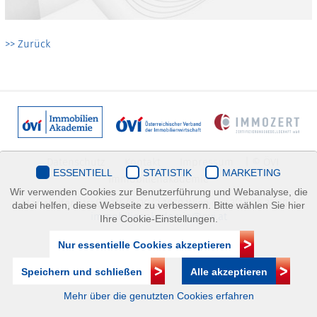
>> Zurück
Datenschutz
Kontakt
Impressum
| © ÖVI
ESSENTIELL
STATISTIK
MARKETING
Immobilienakademie
Wir verwenden Cookies zur Benutzerführung und Webanalyse, die
Mariahilfer Straße 116/2.OG/2 1070 Wien | +43(1)505 32 50 |
dabei helfen, diese Webseite zu verbessern. Bitte wählen Sie hier
immobilienakademie@ovi.at
Ihre Cookie-Einstellungen.
Nur essentielle Cookies akzeptieren
Speichern und schließen
Alle akzeptieren
Mehr über die genutzten Cookies erfahren