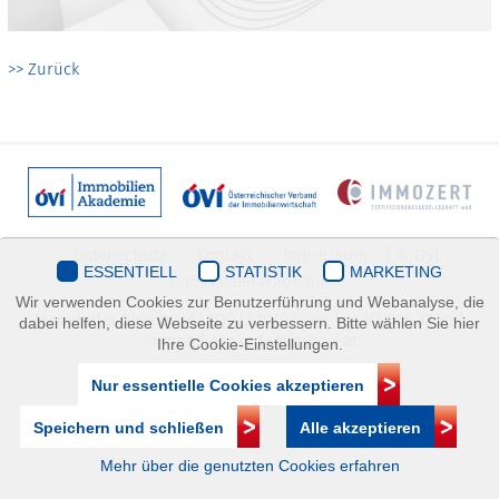
>> Zurück
Datenschutz
Kontakt
Impressum
| © ÖVI
ESSENTIELL
STATISTIK
MARKETING
Immobilienakademie
Wir verwenden Cookies zur Benutzerführung und Webanalyse, die
Mariahilfer Straße 116/2.OG/2 1070 Wien | +43(1)505 32 50 |
dabei helfen, diese Webseite zu verbessern. Bitte wählen Sie hier
immobilienakademie@ovi.at
Ihre Cookie-Einstellungen.
Nur essentielle Cookies akzeptieren
Speichern und schließen
Alle akzeptieren
Mehr über die genutzten Cookies erfahren