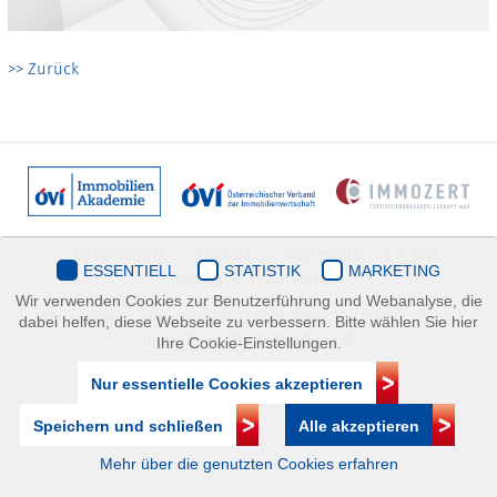
>> Zurück
Datenschutz
Kontakt
Impressum
| © ÖVI
ESSENTIELL
STATISTIK
MARKETING
Immobilienakademie
Wir verwenden Cookies zur Benutzerführung und Webanalyse, die
Mariahilfer Straße 116/2.OG/2 1070 Wien | +43(1)505 32 50 |
dabei helfen, diese Webseite zu verbessern. Bitte wählen Sie hier
immobilienakademie@ovi.at
Ihre Cookie-Einstellungen.
Nur essentielle Cookies akzeptieren
Speichern und schließen
Alle akzeptieren
Mehr über die genutzten Cookies erfahren