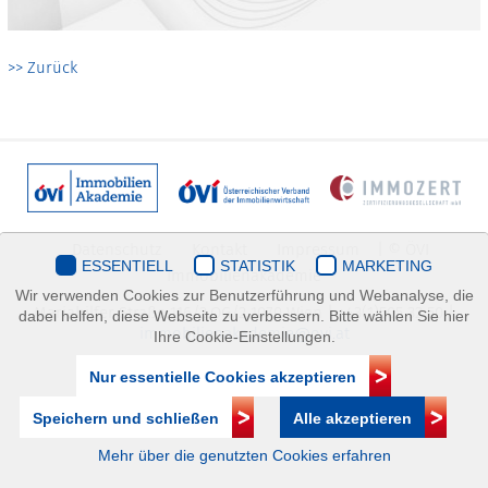
>> Zurück
Datenschutz
Kontakt
Impressum
| © ÖVI
ESSENTIELL
STATISTIK
MARKETING
Immobilienakademie
Wir verwenden Cookies zur Benutzerführung und Webanalyse, die
Mariahilfer Straße 116/2.OG/2 1070 Wien | +43(1)505 32 50 |
dabei helfen, diese Webseite zu verbessern. Bitte wählen Sie hier
immobilienakademie@ovi.at
Ihre Cookie-Einstellungen.
Nur essentielle Cookies akzeptieren
Speichern und schließen
Alle akzeptieren
Mehr über die genutzten Cookies erfahren