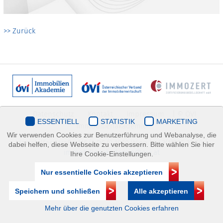
>> Zurück
Datenschutz
Kontakt
Impressum
| © ÖVI
ESSENTIELL
STATISTIK
MARKETING
Immobilienakademie
Wir verwenden Cookies zur Benutzerführung und Webanalyse, die
Mariahilfer Straße 116/2.OG/2 1070 Wien | +43(1)505 32 50 |
dabei helfen, diese Webseite zu verbessern. Bitte wählen Sie hier
immobilienakademie@ovi.at
Ihre Cookie-Einstellungen.
Nur essentielle Cookies akzeptieren
Speichern und schließen
Alle akzeptieren
Mehr über die genutzten Cookies erfahren