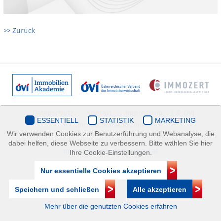
>> Zurück
Datenschutz
Kontakt
Impressum
| © ÖVI
ESSENTIELL
STATISTIK
MARKETING
Immobilienakademie
Wir verwenden Cookies zur Benutzerführung und Webanalyse, die
Mariahilfer Straße 116/2.OG/2 1070 Wien | +43(1)505 32 50 |
dabei helfen, diese Webseite zu verbessern. Bitte wählen Sie hier
immobilienakademie@ovi.at
Ihre Cookie-Einstellungen.
Nur essentielle Cookies akzeptieren
Speichern und schließen
Alle akzeptieren
Mehr über die genutzten Cookies erfahren