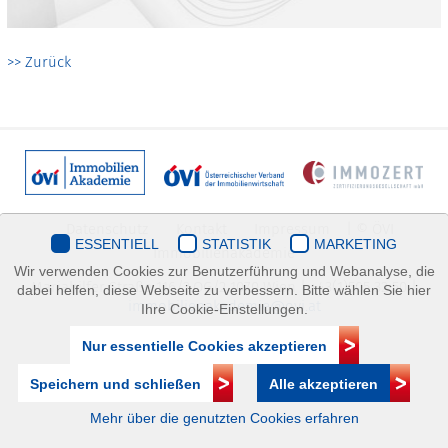
>> Zurück
Datenschutz
Kontakt
Impressum
| © ÖVI
ESSENTIELL
STATISTIK
MARKETING
Immobilienakademie
Wir verwenden Cookies zur Benutzerführung und Webanalyse, die
Mariahilfer Straße 116/2.OG/2 1070 Wien | +43(1)505 32 50 |
dabei helfen, diese Webseite zu verbessern. Bitte wählen Sie hier
immobilienakademie@ovi.at
Ihre Cookie-Einstellungen.
Nur essentielle Cookies akzeptieren
Speichern und schließen
Alle akzeptieren
Mehr über die genutzten Cookies erfahren