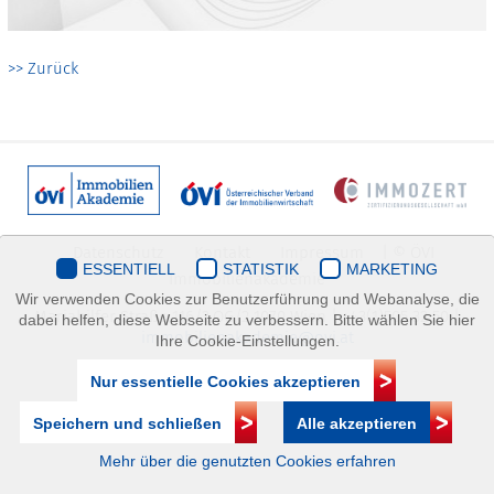
>> Zurück
Datenschutz
Kontakt
Impressum
| © ÖVI
ESSENTIELL
STATISTIK
MARKETING
Immobilienakademie
Wir verwenden Cookies zur Benutzerführung und Webanalyse, die
Mariahilfer Straße 116/2.OG/2 1070 Wien | +43(1)505 32 50 |
dabei helfen, diese Webseite zu verbessern. Bitte wählen Sie hier
immobilienakademie@ovi.at
Ihre Cookie-Einstellungen.
Nur essentielle Cookies akzeptieren
Speichern und schließen
Alle akzeptieren
Mehr über die genutzten Cookies erfahren