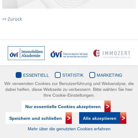
>> Zurück
Datenschutz
Kontakt
Impressum
| © ÖVI
ESSENTIELL
STATISTIK
MARKETING
Immobilienakademie
Wir verwenden Cookies zur Benutzerführung und Webanalyse, die
Mariahilfer Straße 116/2.OG/2 1070 Wien | +43(1)505 32 50 |
dabei helfen, diese Webseite zu verbessern. Bitte wählen Sie hier
immobilienakademie@ovi.at
Ihre Cookie-Einstellungen.
Nur essentielle Cookies akzeptieren
Speichern und schließen
Alle akzeptieren
Mehr über die genutzten Cookies erfahren