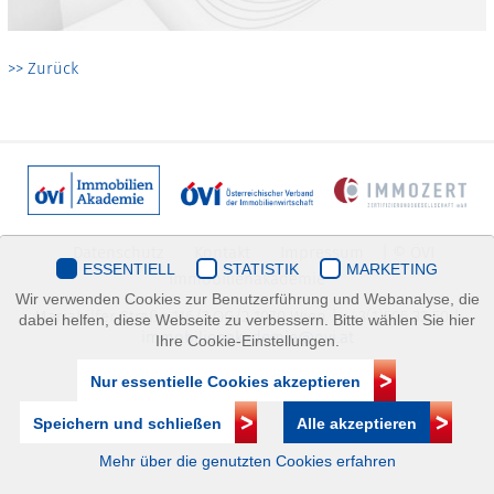
>> Zurück
Datenschutz
Kontakt
Impressum
| © ÖVI
ESSENTIELL
STATISTIK
MARKETING
Immobilienakademie
Wir verwenden Cookies zur Benutzerführung und Webanalyse, die
Mariahilfer Straße 116/2.OG/2 1070 Wien | +43(1)505 32 50 |
dabei helfen, diese Webseite zu verbessern. Bitte wählen Sie hier
immobilienakademie@ovi.at
Ihre Cookie-Einstellungen.
Nur essentielle Cookies akzeptieren
Speichern und schließen
Alle akzeptieren
Mehr über die genutzten Cookies erfahren