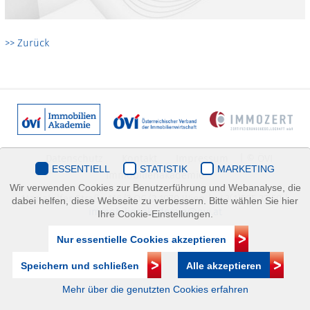
>> Zurück
Datenschutz
Kontakt
Impressum
| © ÖVI
ESSENTIELL
STATISTIK
MARKETING
Immobilienakademie
Wir verwenden Cookies zur Benutzerführung und Webanalyse, die
Mariahilfer Straße 116/2.OG/2 1070 Wien | +43(1)505 32 50 |
dabei helfen, diese Webseite zu verbessern. Bitte wählen Sie hier
immobilienakademie@ovi.at
Ihre Cookie-Einstellungen.
Nur essentielle Cookies akzeptieren
Speichern und schließen
Alle akzeptieren
Mehr über die genutzten Cookies erfahren