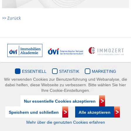
>> Zurück
Datenschutz
Kontakt
Impressum
| © ÖVI
ESSENTIELL
STATISTIK
MARKETING
Immobilienakademie
Wir verwenden Cookies zur Benutzerführung und Webanalyse, die
Mariahilfer Straße 116/2.OG/2 1070 Wien | +43(1)505 32 50 |
dabei helfen, diese Webseite zu verbessern. Bitte wählen Sie hier
immobilienakademie@ovi.at
Ihre Cookie-Einstellungen.
Nur essentielle Cookies akzeptieren
Speichern und schließen
Alle akzeptieren
Mehr über die genutzten Cookies erfahren